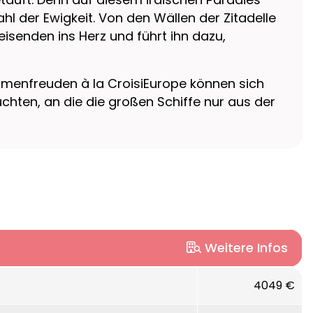
hl der Ewigkeit. Von den Wällen der Zitadelle
isenden ins Herz und führt ihn dazu,
aumenfreuden à la CroisiEurope können sich
chten, an die die großen Schiffe nur aus der
Weitere Infos
t.
4049 €
 von 17 bis 38 m² besitzen alle Meerblick und