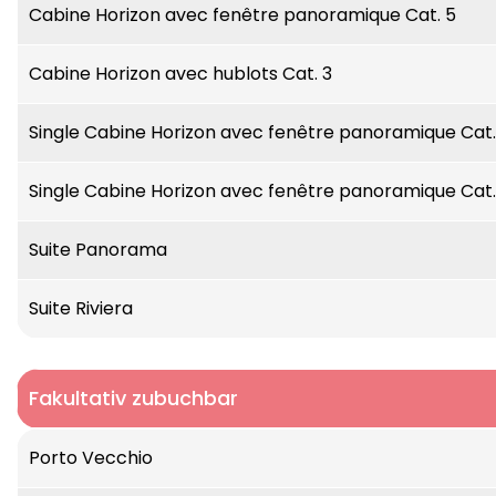
sind mit ebenerdig begehbarer Dusche, Schreib
Cabine Horizon avec fenêtre panoramique Cat. 5
Neun Suiten haben einen privaten Balkon.
Auf dem Schiff, das sich durch viel Komfort, e
Cabine Horizon avec hublots Cat. 3
Lounge-Bars, ein Restaurant, ein kombiniertes G
Wäsche-Service zur Verfügung.
Single Cabine Horizon avec fenêtre panoramique Cat.
Single Cabine Horizon avec fenêtre panoramique Cat.
Suite Panorama
Suite Riviera
Fakultativ zubuchbar
Porto Vecchio