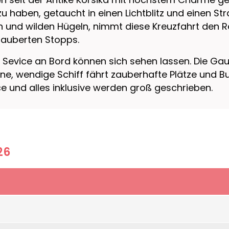
 haben, getaucht in einen Lichtblitz und einen Stra
 und wilden Hügeln, nimmt diese Kreuzfahrt den Re
zauberten Stopps.
der Sevice an Bord können sich sehen lassen. Die G
e, wendige Schiff fährt zauberhafte Plätze und Bu
e und alles inklusive werden groß geschrieben.
26
eit Oktober 2019 unterwegs auf den Meeren der Wel
eter breit und verfügt über sieben Decks. Die Suiten