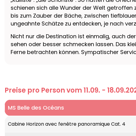
schienen sich alle Wunder der Welt getroffen zu
bis zum Zauber der Bäche, zwischen tiefblauen
ungeahnte Schätze zu entdecken, je nach ver
Nicht nur die Destination ist einmalig, auch 
sehen oder besser schmecken lassen. Das klein
Ferne betrachten können. Sympatischer Servic
Preise pro Person vom 11.09. - 18.09.20
MS Belle des Océans
Neues Hochseeschiff La Belle des Océans ist s
Cabine Horizon avec fenêtre panoramique Cat. 4
Die La Belle des Océans ist 103 Meter lang, 15 M