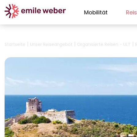
Mobilität
Rei
|
|
|
Startseite
Unser Reiseangebot
Organisierte Reisen - ULT