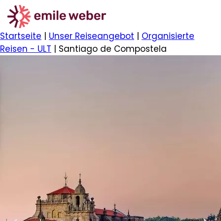
Startseite
|
Unser Reiseangebot
|
Organisierte
Reisen - ULT
|
Santiago de Compostela