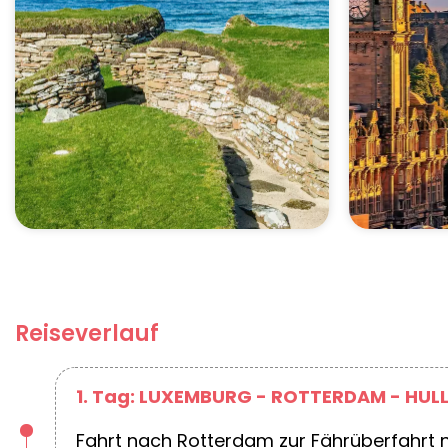
Reiseverlauf
1. Tag: LUXEMBURG - ROTTERDAM - HUL
Fahrt nach Rotterdam zur Fährüberfahrt n