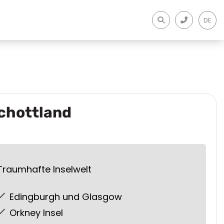
DE
chottland
Traumhafte Inselwelt
Edingburgh und Glasgow
Orkney Insel