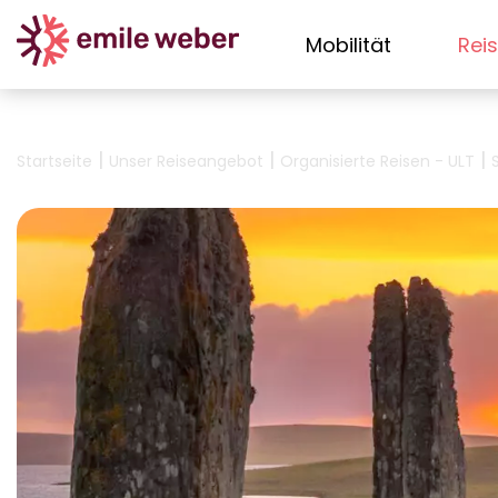
Mobilität
Rei
|
|
|
Startseite
Unser Reiseangebot
Organisierte Reisen - ULT