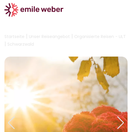
|
|
Startseite
Unser Reiseangebot
Organisierte Reisen - ULT
|
Schwarzwald