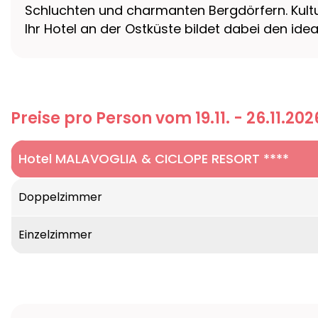
Schluchten und charmanten Bergdörfern. Kult
Ihr Hotel an der Ostküste bildet dabei den id
Preise pro Person vom 19.11. - 26.11.202
Hotel MALAVOGLIA & CICLOPE RESORT ****
Lage:
An der Ostküste Siziliens, im ursprünglic
Doppelzimmer
Zimmer:
41 Zimmer und 27 Wohnungen, alle reno
Wi-Fi.
Einzelzimmer
Ausstattung:
Restaurant, Bar, Aufzug, Gemein