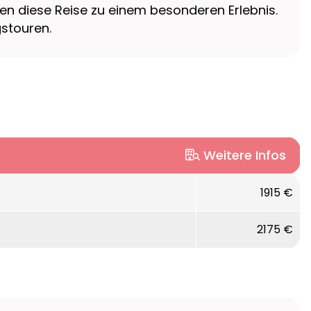
n diese Reise zu einem besonderen Erlebnis.
gstouren.
Weitere Infos
 40 m vom Strand entfernt.
1915 €
TV, Telefon, Safe, Minibar, Fön, kostenlosem
2175 €