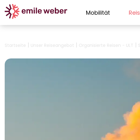
Mobilität
Rei
|
|
|
Startseite
Unser Reiseangebot
Organisierte Reisen - ULT