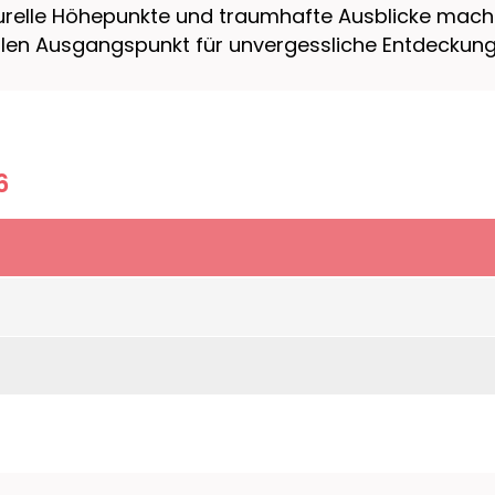
urelle Höhepunkte und traumhafte Ausblicke mache
ealen Ausgangspunkt für unvergessliche Entdeckun
6
hen Fischerdorf Aci Trezza, in sehr guter Lage, nur
viert im Jahr 2023, mit Klimaanlage/Heizung, Sat-
schaftslounge/TV-Bereich.