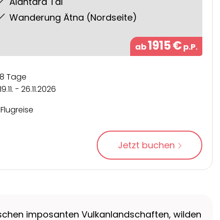
Alantara Tal
Wanderung Ätna (Nordseite)
1915
€
ab
p.P.
8 Tage
19.11. - 26.11.2026
Flugreise
Jetzt buchen
ischen imposanten Vulkanlandschaften, wilden