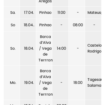
Aregos
Sa.
17.04.
Pinhao
11:00
-
Mateuspa
So
18.04..
Pinhao
-
08:00
-
Barca
d’Alva
Castelo
So.
18.04.
/ Vega
14:00
-
Rodrigo
de
Terrron
Barca
d’Alva
Tagesaus
Mo.
19.04.
/ Vega
-
18:00
Salaman
de
Terrron