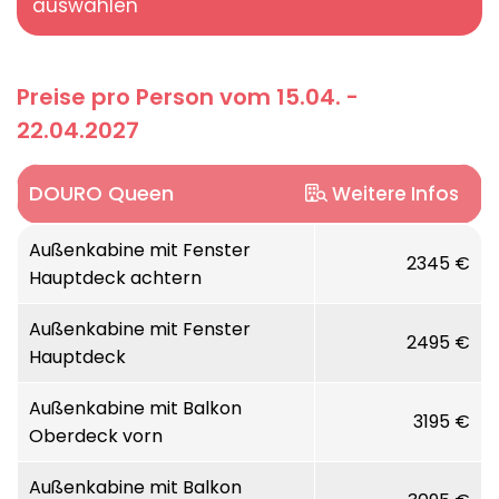
auswählen
Preise pro Person vom 15.04. -
22.04.2027
DOURO Queen
Weitere Infos
Willkommen an Bord unserer DOURO QUEEN,
Außenkabine mit Fenster
2345 €
Hauptdeck achtern
wo Ihnen beste Aussichten garantiert sind!
Entspannen Sie auf dem Sonnendeck und
Außenkabine mit Fenster
genießen Sie die herrliche Landschaft des
2495 €
Hauptdeck
portugiesischen Dourotals mit seinen
Weinterrassen. Der Pool an Deck lädt
Außenkabine mit Balkon
3195 €
zwischendurch zu einer erfrischenden
Oberdeck vorn
Abkühlung ein. Und auch sonst schreiben wir
Komfort an Bord groß! Die stilvoll
Außenkabine mit Balkon