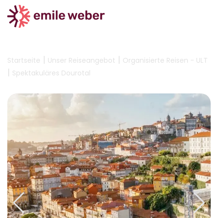
|
|
Startseite
Unser Reiseangebot
Organisierte Reisen - ULT
|
Spektakuläres Dourotal