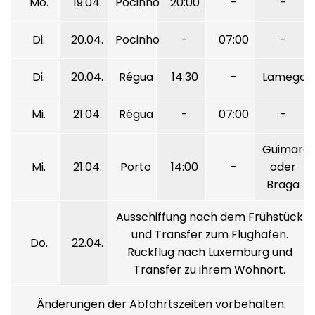
Mo.
19.04.
Pocinho
20:00
-
-
Di.
20.04.
Pocinho
-
07:00
-
Di.
20.04.
Régua
14:30
-
Lamego
Mi.
21.04.
Régua
-
07:00
-
Guimare
Mi.
21.04.
Porto
14:00
-
oder
Braga
Ausschiffung nach dem Frühstück
und Transfer zum Flughafen.
Do.
22.04.
Rückflug nach Luxemburg und
Transfer zu ihrem Wohnort.
Änderungen der Abfahrtszeiten vorbehalten.