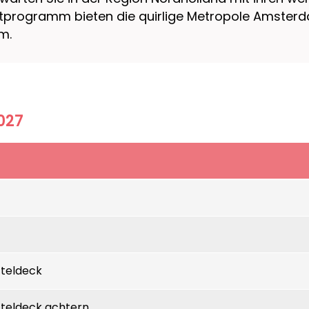
astprogramm bieten die quirlige Metropole Amster
m.
027
teldeck
teldeck achtern