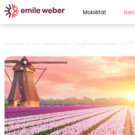
Mobilität
Rei
|
|
|
Startseite
Unser Reiseangebot
Organisierte Reisen - ULT