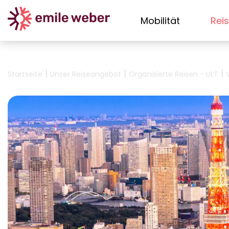
Mobilität
Rei
|
|
|
Startseite
Unser Reiseangebot
Organisierte Reisen - ULT