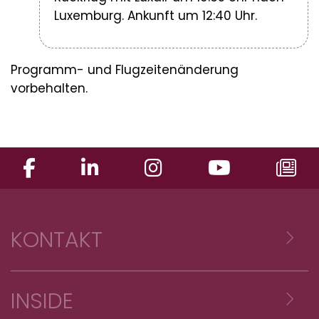
Luxemburg. Ankunft um 12:40 Uhr.
Programm- und Flugzeitenänderung
vorbehalten.
KONTAKT
Voyages Emile Weber sàrl
INSIDE
Z.A. Reckschleed