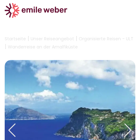
|
|
Startseite
Unser Reiseangebot
Organisierte Reisen - ULT
|
Wanderreise an der Amalfiküste