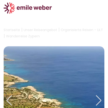
|
|
Startseite
Unser Reiseangebot
Organisierte Reisen - ULT
|
Wanderreise Zypern