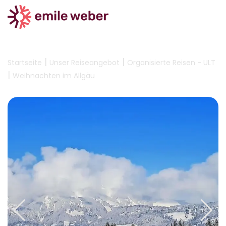
|
|
Startseite
Unser Reiseangebot
Organisierte Reisen - ULT
|
Weihnachten im Allgäu