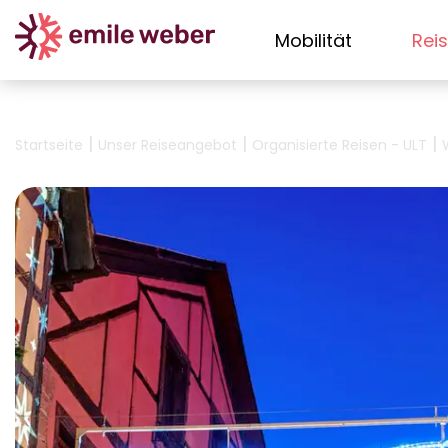
Mobilität
Rei
|
|
|
Startseite
Unser Reiseangebot
Organisierte Reisen - ULT