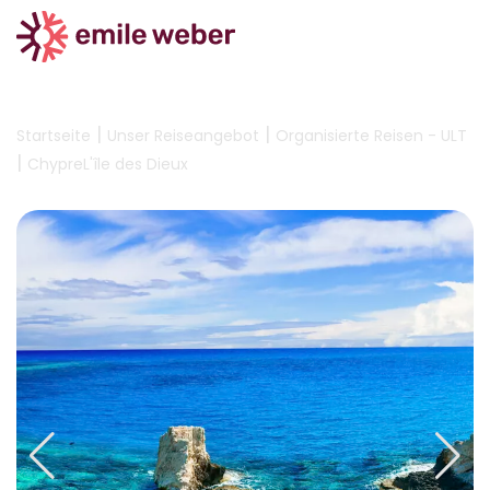
|
|
Startseite
Unser Reiseangebot
Organisierte Reisen - ULT
|
ChypreL'île des Dieux