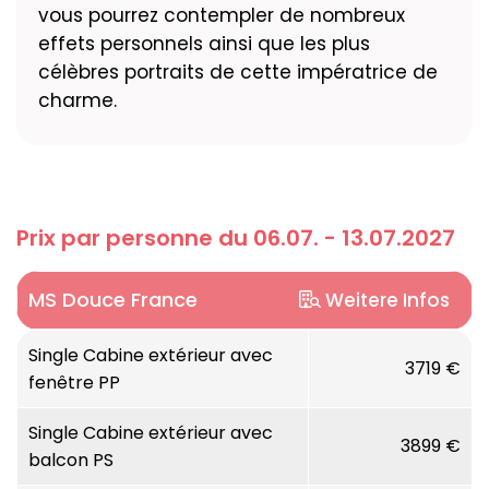
vous pourrez contempler de nombreux
effets personnels ainsi que les plus
célèbres portraits de cette impératrice de
charme.
Prix par personne du 06.07. - 13.07.2027
MS Douce France
Weitere Infos
Nombre de passagers :
Single Cabine extérieur avec
107
3719 €
fenêtre PP
Taille de l'équipage :
26
Single Cabine extérieur avec
3899 €
balcon PS
Longueur :
110