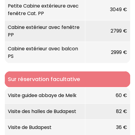
Petite Cabine extérieure avec
3049 €
Largeur :
10.1
fenêtre Cat. PP
Année de construction :
1997
Cabine extérieur avec fenêtre
2799 €
PP
Année de rénovation :
2017
Cabine extérieur avec balcon
2999 €
PS
Entièrement rénové en 2017 selon les
nouveaux standards de la compagnie, ce
navire offre désormais des cabines
Sur réservation facultative
beaucoup plus spacieuses avec de grandes
baies vitrées sur le pont supérieur. La
Visite guidee abbaye de Melk
60 €
décoration douce et féminine mêle des
nuances de rose à des couleurs aubergine et
Visite des halles de Budapest
82 €
anis dans les espaces communs. Les cabines
évoquent une atmosphère marine.
Visite de Budapest
36 €