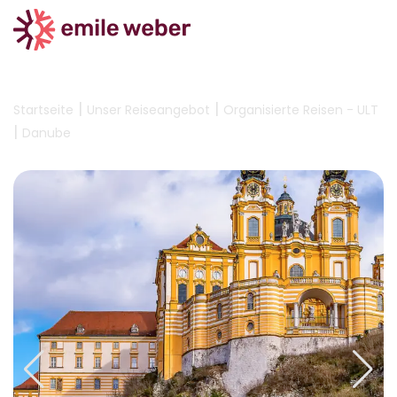
|
|
Startseite
Unser Reiseangebot
Organisierte Reisen - ULT
|
Danube