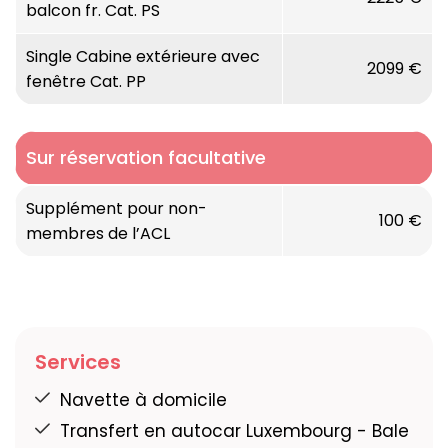
Largeur :
10 mètres
balcon fr. Cat. PS
Année de construction / rénovation :
1997 /
Single Cabine extérieure avec
2099 €
rénové en 2016
fenêtre Cat. PP
Nombre de cabines :
20 pont supérieur / 35
pont principal
Sur réservation facultative
Capacité de passagers :
105 passagers
Supplément pour non-
100 €
membres de l’ACL
Fenêtres :
Pont supérieur : balcon français /
Pont principal : fenêtre panoramique qui
s'ouvre dans la partie supérieure
Services
Equipement du bateau : restaurant, salon
avec bar, pont soleil avec chaises longues,
Navette à domicile
petite boutique à bord & WiFi gratuit
Transfert en autocar Luxembourg - Bale