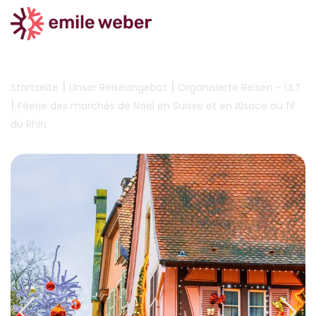
|
|
Startseite
Unser Reiseangebot
Organisierte Reisen - ULT
|
Féerie des marchés de Noël en Suisse et en Alsace au fil
du Rhin