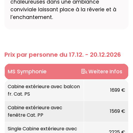
chaleureuses dans une ambiance
conviviale laissant place à la rêverie et à
l’enchantement.
Prix par personne du 17.12. - 20.12.2026
MS Symphonie
Weitere Infos
Rivière :
Cabine extérieure avec balcon
Rhin & Danube
1699 €
fr. Cat. PS
Catégorie de bateau :
Bateau à 5 ancres
Cabine extérieure avec
1569 €
fenêtre Cat. PP
Longueur :
110 mètres
Single Cabine extérieure avec
2225 €