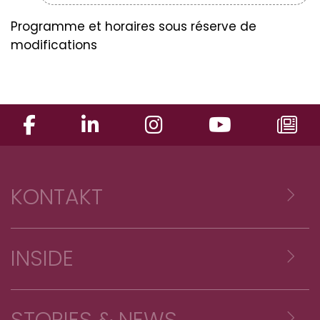
Programme et horaires sous réserve de
modifications
KONTAKT
Voyages Emile Weber sàrl
INSIDE
Z.A. Reckschleed
L-5411 Canach
Aktuelle Neuigkeiten & Updates
Luxemburg