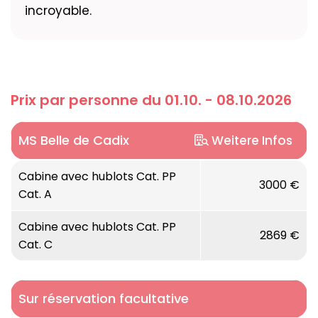
incroyable.
Prix par personne du 01.10. - 08.10.2026
MS Belle de Cadix
Weitere Infos
Lumière, étranglement et couleurs vives :
Cabine avec hublots Cat. PP
3000 €
Cat. A
Bienvenue à bord du MS La Belle de Cadix, le
seul bateau qui combine des itinéraires
Cabine avec hublots Cat. PP
fleuve-mer. Au programme, flamenco, paella
2869 €
Cat. C
et bains de soleil glisseront avec des
couleurs chaudes et plusieurs salles à
manger à bord de ce bateau, sans parler de
Sur réservation facultative
la piscine sur le pont soleil.