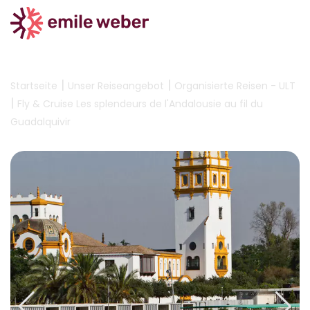
|
|
Startseite
Unser Reiseangebot
Organisierte Reisen - ULT
|
Fly & Cruise Les splendeurs de l'Andalousie au fil du
Guadalquivir