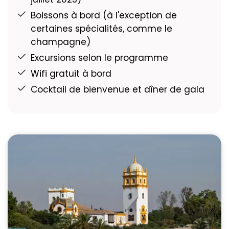
Nombre de membres d'équipage :
34
Boissons à bord (à l'exception de
Longueur :
110 m
certaines spécialités, comme le
Largeur :
11,40 m
champagne)
Nombre de cabines :
88
Excursions selon le programme
Capacité de passagers :
176
Wifi gratuit à bord
Cabine accessible aux personnes à
Cocktail de bienvenue et dîner de gala
mobilité réduite :
1
PONT SUPÉRIEUR
- Cabines avec balcon à la
française, fenêtres panoramiques
coulissantes
PONT INTERMÉDIAIRE
- Cabines avec
fenêtres à ouverture haute
PONT PRINCIPAL
- Cabines avec hublots