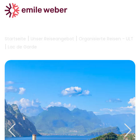
|
|
Startseite
Unser Reiseangebot
Organisierte Reisen - ULT
|
Lac de Garde