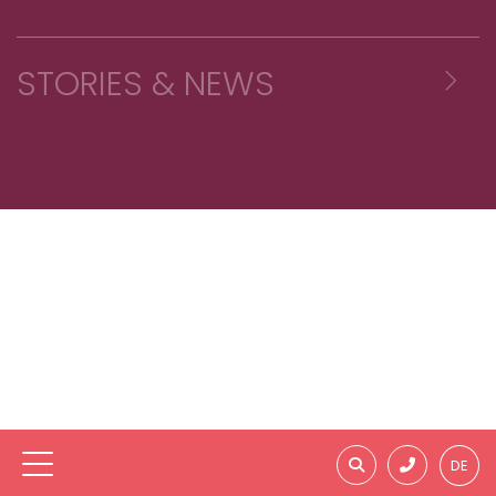
L-5411 Canach
Aktuelle Neuigkeiten & Updates
STORIES & NEWS
Luxemburg
Offene Stellen - Jobs
(+352) 35 65 75 - 1
info@ew.lu
Reisekataloge, Broschüre & Flyer
Neue LuxairTours Winter-Kataloge 2026/2027
sind verfügbar
Geschenkgutscheine
Die neuen LuxairTours Winter-Kataloge für
Fundsachen
2026/2027 sind jetzt online! Von preiswerten
Vakanz-Angeboten über attraktive Happy
Emile Weber-Gruppe
Summer-Urlaube bis hin zu...
Newsletter abonnieren
Behind Your Journey #6: WebCamper
Presse
Entdeckt, was hinter den Kulissen von
DE
Allgemeine Geschäftsbedingungen