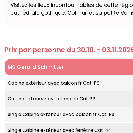
Visitez les lieux incontournables de cette ré
cathédrale gothique, Colmar et sa petite Venis
Prix par personne du 30.10. - 03.11.202
MS Gerard Schmitter
Fleuves :
Rhin & Moselle
Cabine extérieur avec balcon fr Cat. PS
Catégorie de bateau :
Bateau 5 ancres
Cabine extérieur avec fenêtre Cat PP
Longueur :
110 mètres
Single Cabine extérieur avec balcon fr Cat. PS
Largeur :
11 mètres
Single Cabine extérieur avec fenêtre Cat PP