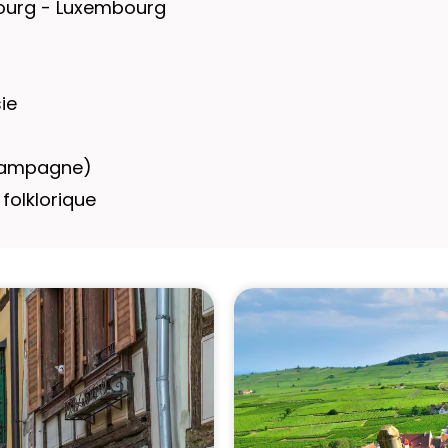
bourg - Luxembourg
ie
champagne)
folklorique