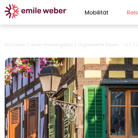
Mobilität
Rei
|
|
|
Startseite
Unser Reiseangebot
Organisierte Reisen - ULT