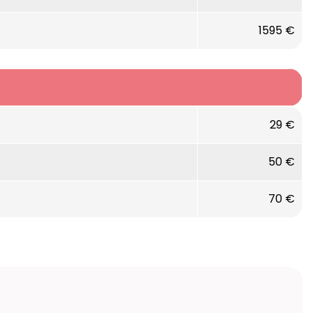
1595 €
29 €
oramique qui s'ouvre / Pont principal : fenêtre
50 €
ec chaises longues, petite boutique à bord &
70 €