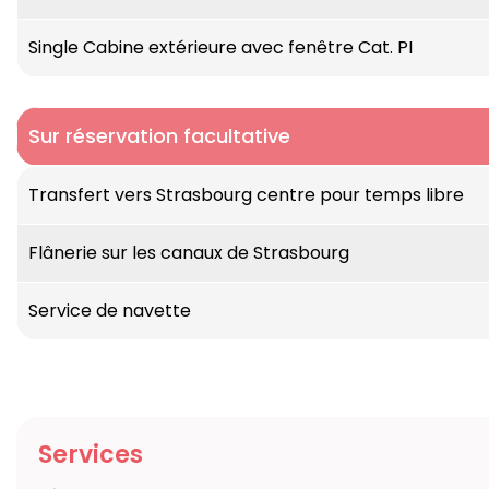
Année de construction :
2012
Single Cabine extérieure avec fenêtre Cat. PI
Nombre de cabines :
41 pont supérieur / 21 po
Sur réservation facultative
Capacité de passagers :
175 passagers
Transfert vers Strasbourg centre pour temps libre
Ponts :
Pont supérieur : grande fenêtre panorami
panoramique qui ne s'ouvre pas
Flânerie sur les canaux de Strasbourg
Equipements du navire :
restaurant, salon ave
Service de navette
Wifi gratuit
Services