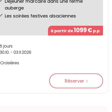
Déjeuner marcaire dans une ferme
auberge
Les soirées festives alsaciennes
1099
€
à partir de
p.p.
5 jours
30.10. - 03.11.2026
Croisières
Réserver