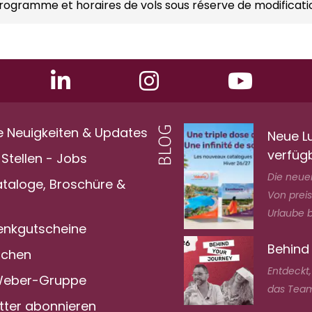
rogramme et horaires de vols sous réserve de modificati
e Neuigkeiten & Updates
Neue L
verfüg
Stellen - Jobs
Die neuen
ataloge, Broschüre &
Von prei
Urlaube bi
nkgutscheine
Behind
achen
Entdeckt
Weber-Gruppe
das Team
tter abonnieren