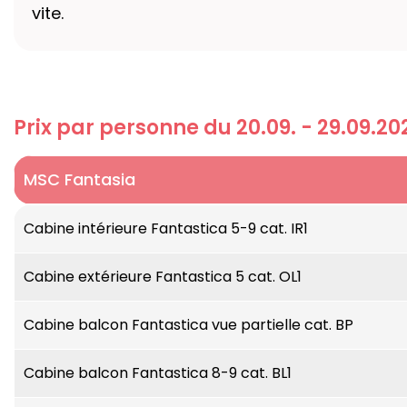
vite.
Prix par personne du 20.09. - 29.09.20
MSC Fantasia
MSC Fantasia allie la chaleur et le confort d’
Cabine intérieure Fantastica 5-9 cat. IR1
place de village pavée avec un bar à espresso s
authentiques, ce qui en fait l’endroit idéal pou
Cabine extérieure Fantastica 5 cat. OL1
BRZ :
137.936 tonnes
Cabine balcon Fantastica vue partielle cat. BP
Nombre de passagers :
3.274
Équipage :
environ 1.370
Cabine balcon Fantastica 8-9 cat. BL1
Nombre de cabines :
1.636, dont 43 cabine