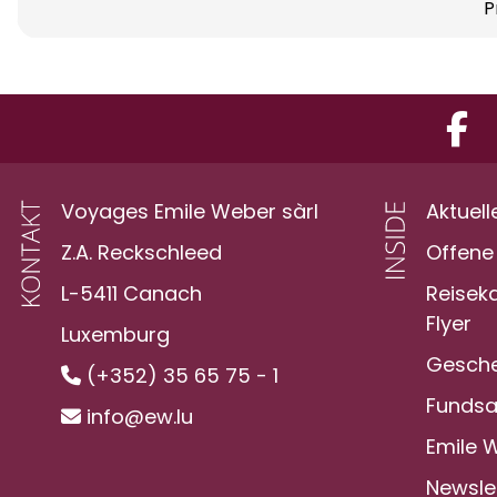
P
Voyages Emile Weber sàrl
Aktuell
Z.A. Reckschleed
Offene 
L-5411 Canach
Reisek
Flyer
Luxemburg
Gesche
(+352) 35 65 75 - 1
Funds
info@ew.lu
Emile 
Newsle