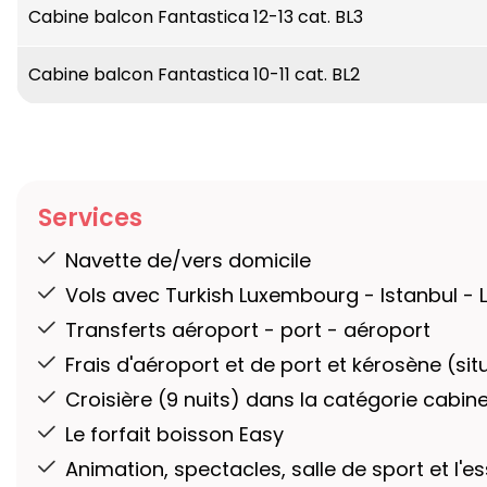
Longueur :
333,30 m
Cabine balcon Fantastica 12-13 cat. BL3
Largeur :
37,92 m / Post-Panamax
Hauteur :
67,80 m
Cabine balcon Fantastica 10-11 cat. BL2
Vitesse maximale :
22,87 nœuds
Services
Navette de/vers domicile
Vols avec Turkish Luxembourg - Istanbul 
Transferts aéroport - port - aéroport
Frais d'aéroport et de port et kérosène (sit
Croisière (9 nuits) dans la catégorie cabi
Le forfait boisson Easy
Animation, spectacles, salle de sport et l'e