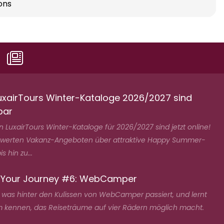
ons
uxairTours Winter-Kataloge 2026/2027 sind
bar
 LuxairTours Winter-Kataloge für 2026/2027 sind jetzt online!
swerten Vakanz-Angeboten über attraktive Happy Summer-
s hin zu...
 Your Journey #6: WebCamper
, was hinter den Kulissen von WebCamper passiert, und lernt
 kennen, das Reiseträume auf vier Rädern möglich macht.