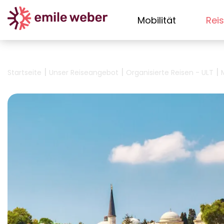
Mobilität
Rei
|
|
|
Startseite
Unser Reiseangebot
Organisierte Reisen - ULT