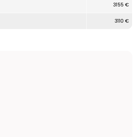
3155 €
3110 €