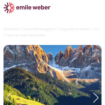
|
|
Startseite
Unser Reiseangebot
Organisierte Reisen - ULT
|
Tyrol du Sud individuelle