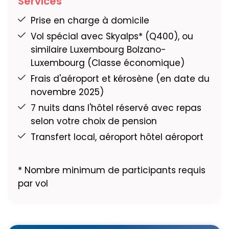
restaurant, aire de jeux, Piscine pour enfants
Services
avec toboggan, Piscine, espace sauna avec
Prise en charge à domicile
Bon à savoir :
Location de vélos (vélos
sauna finlandais, Sauna à vapeur, sauna bio
électriques payants), carte d'hôte Merano
Vol spécial avec Skyalps* (Q400), ou
aux châtaignes et artémisia aux herbes,
incluse avec des réductions pour les
similaire Luxembourg Bolzano-
Fontaine à glace Crash et cocarde Kneipp,
remontées mécaniques, les musées et bien
Luxembourg (Classe économique)
seau de douche, Espace plein air, espace
plus encore, matériel d'information sur
Frais d'aéroport et kérosène (en date du
fitness.
Merano.
novembre 2025)
Bon à savoir:
Randonnées accompagnées,
7 nuits dans l'hôtel réservé avec repas
bien-être et remise en forme, Parking voiture
selon votre choix de pension
disponible
Transfert local, aéroport hôtel aéroport
* Nombre minimum de participants requis
par vol