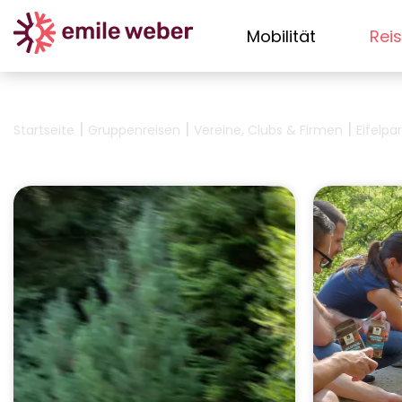
Mobilität
Rei
|
|
|
Startseite
Gruppenreisen
Vereine, Clubs & Firmen
Eifelpa