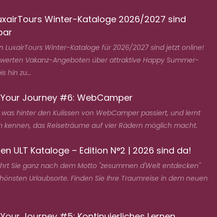
uxairTours Winter-Kataloge 2026/2027 sind
bar
 LuxairTours Winter-Kataloge für 2026/2027 sind jetzt online!
swerten Vakanz-Angeboten über attraktive Happy Summer-
s hin zu...
 Your Journey #6: WebCamper
, was hinter den Kulissen von WebCamper passiert, und lernt
 kennen, das Reiseträume auf vier Rädern möglich macht.
en ULT Kataloge – Edition N°2 | 2026 sind da!
ührt Sie ganz nach dem Motto "zesummen d'Welt entdecken"
chönsten Urlaubsorte. Finden Sie Ihre Traumreise in dem neuen
Your Journey #5: Kontinuierliches Lernen