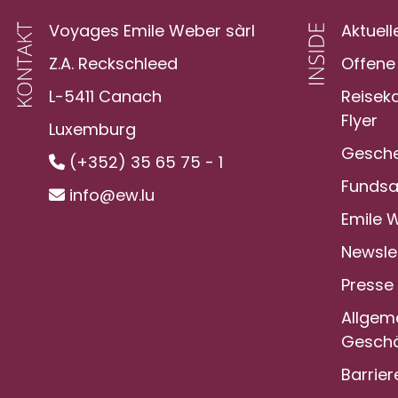
Voyages Emile Weber sàrl
Aktuell
Z.A. Reckschleed
Offene 
L-5411 Canach
Reisek
Flyer
Luxemburg
Gesche
(+352) 35 65 75 - 1
Funds
info@ew.lu
Emile 
Newsle
Presse
Allgem
Geschä
Barrier