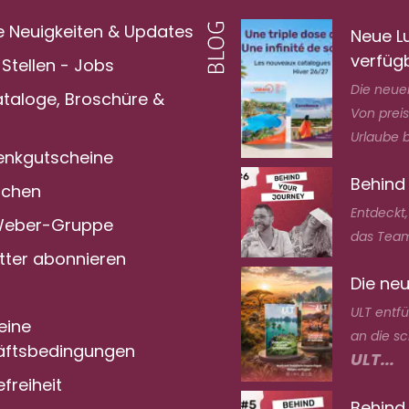
e Neuigkeiten & Updates
Neue L
verfüg
Stellen - Jobs
Die neuen
ataloge, Broschüre &
Von prei
Urlaube bi
nkgutscheine
Behind
achen
Entdeckt
Weber-Gruppe
das Team
tter abonnieren
Die neu
ULT entf
eine
an die s
ftsbedingungen
ULT...
efreiheit
Behind 