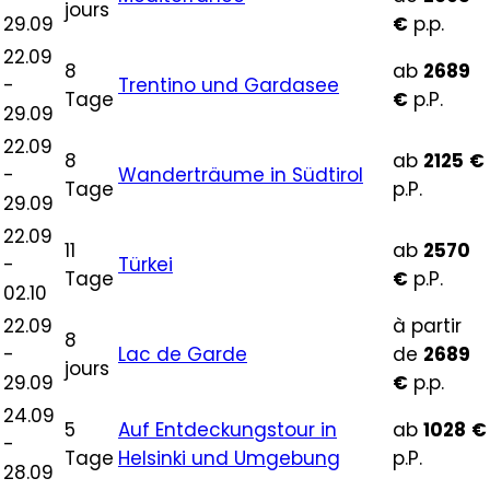
jours
29.09
€
p.p.
22.09
8
ab
2689
-
Trentino und Gardasee
Tage
€
p.P.
29.09
22.09
8
ab
2125
€
-
Wanderträume in Südtirol
Tage
p.P.
29.09
22.09
11
ab
2570
-
Türkei
Tage
€
p.P.
02.10
22.09
à partir
8
-
Lac de Garde
de
2689
jours
29.09
€
p.p.
24.09
5
Auf Entdeckungstour in
ab
1028
€
-
Tage
Helsinki und Umgebung
p.P.
28.09