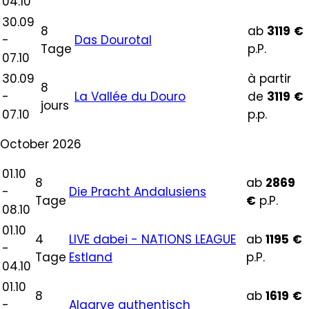
04.10
30.09
8
ab
3119
€
-
Das Dourotal
Tage
p.P.
07.10
30.09
à partir
8
-
La Vallée du Douro
de
3119
€
jours
07.10
p.p.
October 2026
01.10
8
ab
2869
-
Die Pracht Andalusiens
Tage
€
p.P.
08.10
01.10
4
LIVE dabei - NATIONS LEAGUE
ab
1195
€
-
Tage
Estland
p.P.
04.10
01.10
8
ab
1619
€
-
Algarve authentisch