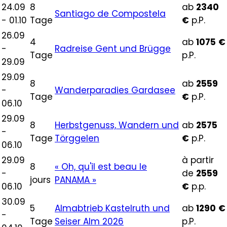
24.09
8
ab
2340
Santiago de Compostela
- 01.10
Tage
€
p.P.
26.09
4
ab
1075
€
-
Radreise Gent und Brügge
Tage
p.P.
29.09
29.09
8
ab
2559
-
Wanderparadies Gardasee
Tage
€
p.P.
06.10
29.09
8
Herbstgenuss, Wandern und
ab
2575
-
Tage
Törggelen
€
p.P.
06.10
29.09
à partir
8
« Oh, qu'il est beau le
-
de
2559
jours
PANAMA »
06.10
€
p.p.
30.09
5
Almabtrieb Kastelruth und
ab
1290
€
-
Tage
Seiser Alm 2026
p.P.