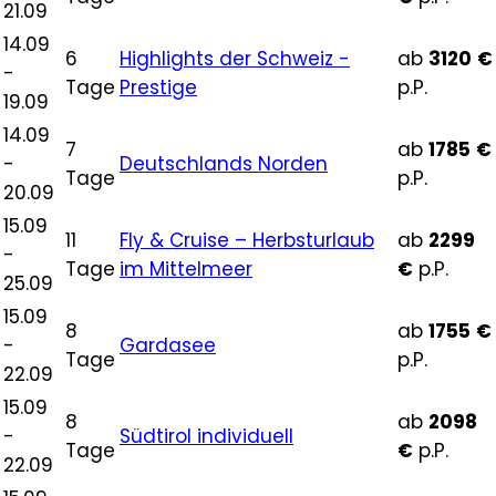
21.09
14.09
6
Highlights der Schweiz -
ab
3120
€
-
Tage
Prestige
p.P.
19.09
14.09
7
ab
1785
€
-
Deutschlands Norden
Tage
p.P.
20.09
15.09
11
Fly & Cruise – Herbsturlaub
ab
2299
-
Tage
im Mittelmeer
€
p.P.
25.09
15.09
8
ab
1755
€
-
Gardasee
Tage
p.P.
22.09
15.09
8
ab
2098
-
Südtirol individuell
Tage
€
p.P.
22.09