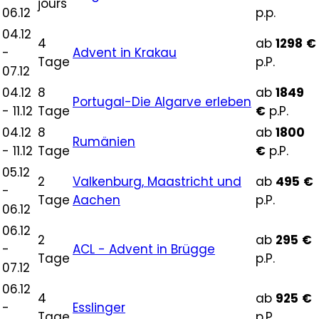
jours
06.12
p.p.
04.12
4
ab
1298
€
-
Advent in Krakau
Tage
p.P.
07.12
04.12
8
ab
1849
Portugal-Die Algarve erleben
- 11.12
Tage
€
p.P.
04.12
8
ab
1800
Rumänien
- 11.12
Tage
€
p.P.
05.12
2
Valkenburg, Maastricht und
ab
495
€
-
Tage
Aachen
p.P.
06.12
06.12
2
ab
295
€
-
ACL - Advent in Brügge
Tage
p.P.
07.12
06.12
4
ab
925
€
-
Esslinger
Tage
p.P.