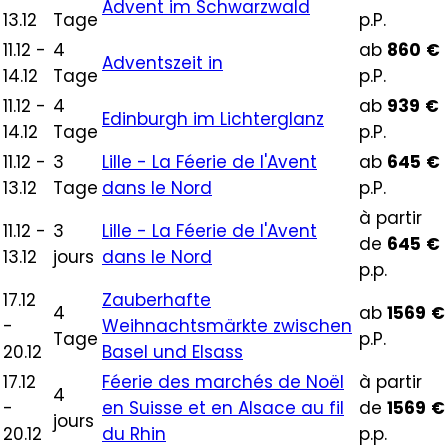
Advent im Schwarzwald
13.12
Tage
p.P.
11.12 -
4
ab
860
€
Adventszeit in
14.12
Tage
p.P.
11.12 -
4
ab
939
€
Edinburgh im Lichterglanz
14.12
Tage
p.P.
11.12 -
3
Lille - La Féerie de l'Avent
ab
645
€
13.12
Tage
dans le Nord
p.P.
à partir
11.12 -
3
Lille - La Féerie de l'Avent
de
645
€
13.12
jours
dans le Nord
p.p.
17.12
Zauberhafte
4
ab
1569
€
-
Weihnachtsmärkte zwischen
Tage
p.P.
20.12
Basel und Elsass
17.12
Féerie des marchés de Noël
à partir
4
-
en Suisse et en Alsace au fil
de
1569
€
jours
20.12
du Rhin
p.p.