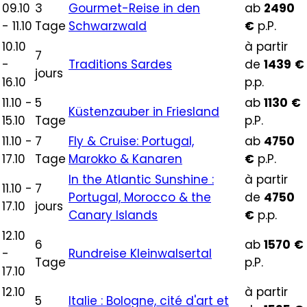
09.10
3
Gourmet-Reise in den
ab
2490
- 11.10
Tage
Schwarzwald
€
p.P.
10.10
à partir
7
-
Traditions Sardes
de
1439
€
jours
16.10
p.p.
11.10 -
5
ab
1130
€
Küstenzauber in Friesland
15.10
Tage
p.P.
11.10 -
7
Fly & Cruise: Portugal,
ab
4750
17.10
Tage
Marokko & Kanaren
€
p.P.
In the Atlantic Sunshine :
à partir
11.10 -
7
Portugal, Morocco & the
de
4750
17.10
jours
Canary Islands
€
p.p.
12.10
6
ab
1570
€
-
Rundreise Kleinwalsertal
Tage
p.P.
17.10
12.10
à partir
5
Italie : Bologne, cité d'art et