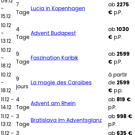
09.12
7
ab
2275
-
Lucia in Kopenhagen
Tage
€
p.P.
15.12
10.12
4
ab
1030
-
Advent Budapest
Tage
€
p.P.
13.12
10.12
9
ab
2599
-
Faszination Karibik
Tage
€
p.P.
18.12
10.12
à partir
9
-
La magie des Caraïbes
de
2599
jours
18.12
€
p.p.
11.12 -
4
ab
819
€
Advent am Rhein
14.12
Tage
p.P.
11.12 -
3
ab
998
€
Bratislava im Adventsglanz
13.12
Tage
p.P.
11.12 -
3
ab
635
€