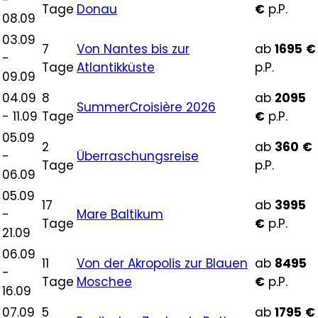
Tage
Donau
€
p.P.
08.09
03.09
7
Von Nantes bis zur
ab
1695
€
-
Tage
Atlantikküste
p.P.
09.09
04.09
8
ab
2095
SummerCroisière 2026
- 11.09
Tage
€
p.P.
05.09
2
ab
360
€
-
Überraschungsreise
Tage
p.P.
06.09
05.09
17
ab
3995
-
Mare Baltikum
Tage
€
p.P.
21.09
06.09
11
Von der Akropolis zur Blauen
ab
8495
-
Tage
Moschee
€
p.P.
16.09
07.09
5
ab
1795
€