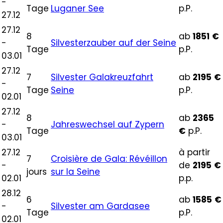
-
Tage
Luganer See
p.P.
27.12
27.12
8
ab
1851
€
-
Silvesterzauber auf der Seine
Tage
p.P.
03.01
27.12
7
Silvester Galakreuzfahrt
ab
2195
€
-
Tage
Seine
p.P.
02.01
27.12
8
ab
2365
-
Jahreswechsel auf Zypern
Tage
€
p.P.
03.01
27.12
à partir
7
Croisière de Gala: Révéillon
-
de
2195
€
jours
sur la Seine
02.01
p.p.
28.12
6
ab
1585
€
-
Silvester am Gardasee
Tage
p.P.
02.01