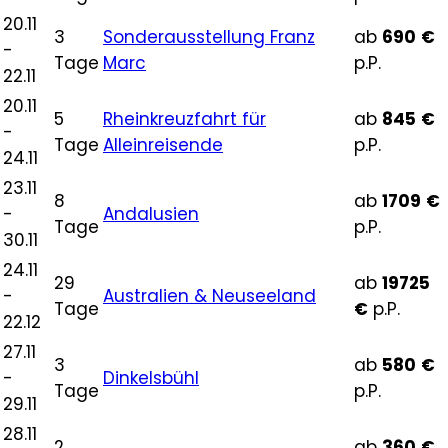
20.11
3
Sonderausstellung Franz
ab
690
€
-
Tage
Marc
p.P.
22.11
20.11
5
Rheinkreuzfahrt für
ab
845
€
-
Tage
Alleinreisende
p.P.
24.11
23.11
8
ab
1709
€
-
Andalusien
Tage
p.P.
30.11
24.11
29
ab
19725
-
Australien & Neuseeland
Tage
€
p.P.
22.12
27.11
3
ab
580
€
-
Dinkelsbühl
Tage
p.P.
29.11
28.11
2
ab
360
€