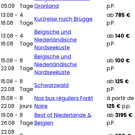
05.09
Tage
Grönland
p.P.
13.08 -
4
ab
785
€
Kurzreise nach Brügge
16.08
Tage
p.P.
Belgische und
13.08 -
4
ab
140
€
Niederländische
16.08
Tage
p.P.
Nordseeküste
Belgische und
15.08 -
8
ab
100
€
Niederländische
22.08
Tage
p.P.
Nordseeküste
15.08 -
8
ab
125
€
Schwarzwald
22.08
Tage
p.P.
15.08 -
8
Nos bus réguliers Forêt
à partir de
22.08
jours
Noire
125
€
p.p.
19.08 -
8
Best of Niederlande &
ab
3195
€
26.08
Tage
Belgien
p.P.
22.08