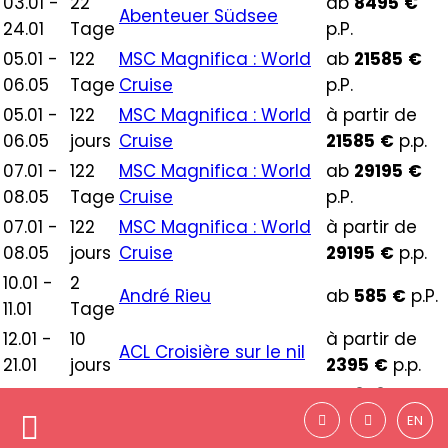
03.01 -
22
ab
8495
€
Abenteuer Südsee
24.01
Tage
p.P.
05.01 -
122
MSC Magnifica : World
ab
21585
€
06.05
Tage
Cruise
p.P.
05.01 -
122
MSC Magnifica : World
à partir de
06.05
jours
Cruise
21585
€
p.p.
07.01 -
122
MSC Magnifica : World
ab
29195
€
08.05
Tage
Cruise
p.P.
07.01 -
122
MSC Magnifica : World
à partir de
08.05
jours
Cruise
29195
€
p.p.
10.01 -
2
André Rieu
ab
585
€
p.P.
11.01
Tage
12.01 -
10
à partir de
ACL Croisière sur le nil
21.01
jours
2395
€
p.p.
21.01 -
14
ab
3780
€
Inselparadies Sri Lanka
03.02
Tage
p.P.
EN