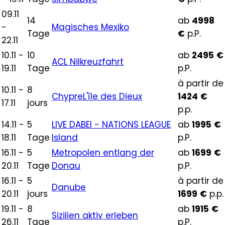
09.11
14
ab
4998
-
Magisches Mexiko
Tage
€
p.P.
22.11
10.11 -
10
ab
2495
€
ACL Nilkreuzfahrt
19.11
Tage
p.P.
à partir de
10.11 -
8
ChypreL'île des Dieux
1424
€
17.11
jours
p.p.
14.11 -
5
LIVE DABEI - NATIONS LEAGUE
ab
1995
€
18.11
Tage
Island
p.P.
16.11 -
5
Metropolen entlang der
ab
1699
€
20.11
Tage
Donau
p.P.
16.11 -
5
à partir de
Danube
20.11
jours
1699
€
p.p.
19.11 -
8
ab
1915
€
Sizilien aktiv erleben
26.11
Tage
p.P.