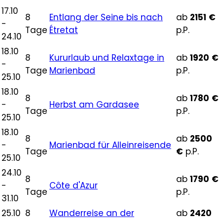
17.10
8
Entlang der Seine bis nach
ab
2151
€
-
Tage
Étretat
p.P.
24.10
18.10
8
Kururlaub und Relaxtage in
ab
1920
€
-
Tage
Marienbad
p.P.
25.10
18.10
8
ab
1780
€
-
Herbst am Gardasee
Tage
p.P.
25.10
18.10
8
ab
2500
-
Marienbad für Alleinreisende
Tage
€
p.P.
25.10
24.10
8
ab
1790
€
-
Côte d'Azur
Tage
p.P.
31.10
25.10
8
Wanderreise an der
ab
2420