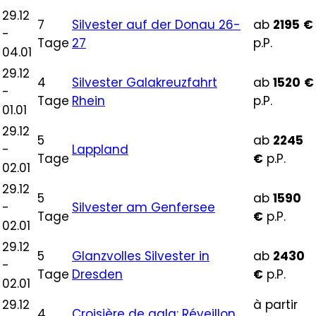
29.12
7
Silvester auf der Donau 26-
ab
2195
€
-
Tage
27
p.P.
04.01
29.12
4
Silvester Galakreuzfahrt
ab
1520
€
-
Tage
Rhein
p.P.
01.01
29.12
5
ab
2245
-
Lappland
Tage
€
p.P.
02.01
29.12
5
ab
1590
-
Silvester am Genfersee
Tage
€
p.P.
02.01
29.12
5
Glanzvolles Silvester in
ab
2430
-
Tage
Dresden
€
p.P.
02.01
29.12
à partir
4
Croisière de gala: Réveillon