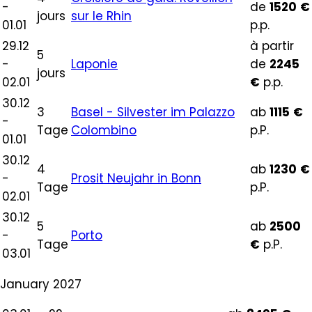
-
de
1520
€
jours
sur le Rhin
01.01
p.p.
29.12
à partir
5
-
Laponie
de
2245
jours
02.01
€
p.p.
30.12
3
Basel - Silvester im Palazzo
ab
1115
€
-
Tage
Colombino
p.P.
01.01
30.12
4
ab
1230
€
-
Prosit Neujahr in Bonn
Tage
p.P.
02.01
30.12
5
ab
2500
-
Porto
Tage
€
p.P.
03.01
January 2027