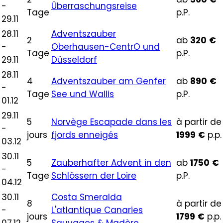
-
Überraschungsreise
Tage
p.P.
29.11
28.11
Adventszauber
2
ab
320
€
-
Oberhausen-CentrO und
Tage
p.P.
29.11
Düsseldorf
28.11
4
Adventszauber am Genfer
ab
890
€
-
Tage
See und Wallis
p.P.
01.12
29.11
5
Norvège Escapade dans les
à partir de
-
jours
fjords enneigés
1999
€
p.p.
03.12
30.11
5
Zauberhafter Advent in den
ab
1750
€
-
Tage
Schlössern der Loire
p.P.
04.12
30.11
Costa Smeralda
8
à partir de
-
L'atlantique Canaries
jours
1799
€
p.p.