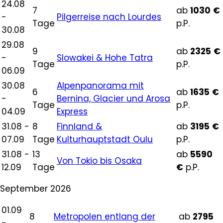
24.08
7
ab
1030
€
-
Pilgerreise nach Lourdes
Tage
p.P.
30.08
29.08
9
ab
2325
€
-
Slowakei & Hohe Tatra
Tage
p.P.
06.09
30.08
Alpenpanorama mit
6
ab
1635
€
-
Bernina, Glacier und Arosa
Tage
p.P.
04.09
Express
31.08 -
8
Finnland &
ab
3195
€
07.09
Tage
Kulturhauptstadt Oulu
p.P.
31.08 -
13
ab
5590
Von Tokio bis Osaka
12.09
Tage
€
p.P.
September 2026
01.09
8
Metropolen entlang der
ab
2795
-