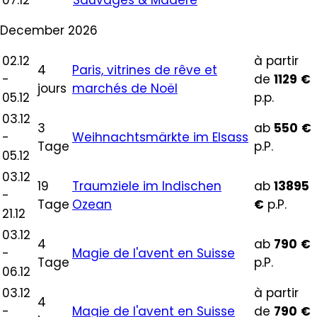
07.12
Sauvages & Madère
December 2026
02.12
à partir
4
Paris, vitrines de rêve et
-
de
1129
€
jours
marchés de Noël
05.12
p.p.
03.12
3
ab
550
€
-
Weihnachtsmärkte im Elsass
Tage
p.P.
05.12
03.12
19
Traumziele im Indischen
ab
13895
-
Tage
Ozean
€
p.P.
21.12
03.12
4
ab
790
€
-
Magie de l'avent en Suisse
Tage
p.P.
06.12
03.12
à partir
4
-
Magie de l'avent en Suisse
de
790
€