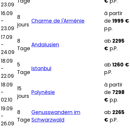
Tage
€
p.P.
23.09
16.09
à partir
8
-
Charme de l'Arménie
de
1999
€
jours
23.09
p.p.
17.09
8
ab
2295
-
Andalusien
Tage
€
p.P.
24.09
18.09
5
ab
1260
€
-
Istanbul
Tage
p.P.
22.09
18.09
à partir
15
-
Polynésie
de
7298
jours
02.10
€
p.p.
19.09
8
Genusswandern im
ab
2265
-
Tage
Schwarzwald
€
p.P.
26.09