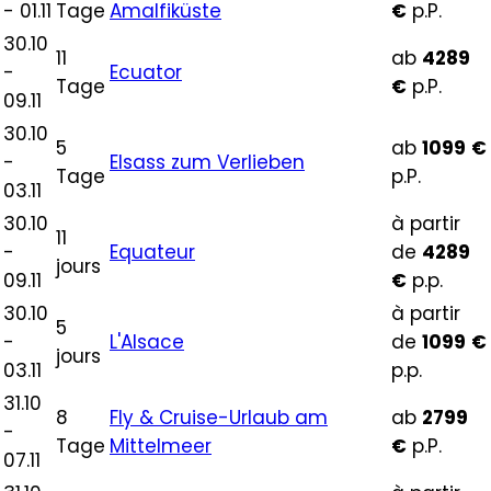
- 01.11
Tage
Amalfiküste
€
p.P.
30.10
11
ab
4289
-
Ecuator
Tage
€
p.P.
09.11
30.10
5
ab
1099
€
-
Elsass zum Verlieben
Tage
p.P.
03.11
30.10
à partir
11
-
Equateur
de
4289
jours
09.11
€
p.p.
30.10
à partir
5
-
L'Alsace
de
1099
€
jours
03.11
p.p.
31.10
8
Fly & Cruise-Urlaub am
ab
2799
-
Tage
Mittelmeer
€
p.P.
07.11