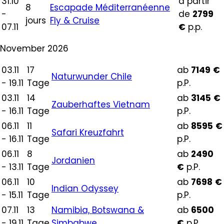
31.10
à partir
8
Escapade Méditerranéenne
-
de
2799
jours
Fly & Cruise
07.11
€
p.p.
November 2026
03.11
17
ab
7149
€
Naturwunder Chile
- 19.11
Tage
p.P.
03.11
14
ab
3145
€
Zauberhaftes Vietnam
- 16.11
Tage
p.P.
06.11
11
ab
8595
€
Safari Kreuzfahrt
- 16.11
Tage
p.P.
06.11
8
ab
2490
Jordanien
- 13.11
Tage
€
p.P.
06.11
10
ab
7698
€
Indian Odyssey
- 15.11
Tage
p.P.
07.11
13
Namibia, Botswana &
ab
6500
- 19.11
Tage
Simbabwe
€
p.P.