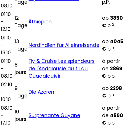
Tage
p.P.
08.10
01.10
12
ab
3850
-
Äthiopien
Tage
€
p.P.
12.10
01.10
13
ab
4045
-
Nordindien für Alleinreisende
Tage
€
p.P.
13.10
01.10
Fly & Cruise Les splendeurs
à partir
8
-
de l'Andalousie au fil du
de
2869
jours
08.10
Guadalquivir
€
p.p.
02.10
9
ab
2298
-
Die Azoren
Tage
€
p.P.
10.10
08.10
à partir
10
-
Surprenante Guyane
de
4690
jours
17.10
€
p.p.