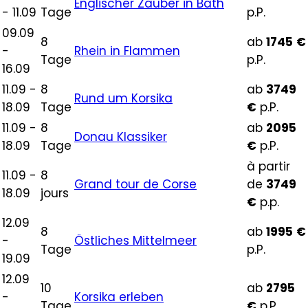
Englischer Zauber in Bath
- 11.09
Tage
p.P.
09.09
8
ab
1745
€
-
Rhein in Flammen
Tage
p.P.
16.09
11.09 -
8
ab
3749
Rund um Korsika
18.09
Tage
€
p.P.
11.09 -
8
ab
2095
Donau Klassiker
18.09
Tage
€
p.P.
à partir
11.09 -
8
Grand tour de Corse
de
3749
18.09
jours
€
p.p.
12.09
8
ab
1995
€
-
Östliches Mittelmeer
Tage
p.P.
19.09
12.09
10
ab
2795
-
Korsika erleben
Tage
€
p.P.