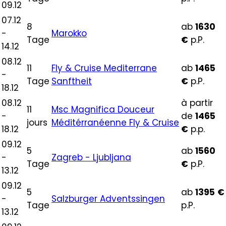
09.12
07.12
8
ab
1630
-
Marokko
Tage
€
p.P.
14.12
08.12
11
Fly & Cruise Mediterrane
ab
1465
-
Tage
Sanftheit
€
p.P.
18.12
08.12
à partir
11
Msc Magnifica Douceur
-
de
1465
jours
Méditérranéenne Fly & Cruise
18.12
€
p.p.
09.12
5
ab
1560
-
Zagreb - Ljubljana
Tage
€
p.P.
13.12
09.12
5
ab
1395
€
-
Salzburger Adventssingen
Tage
p.P.
13.12