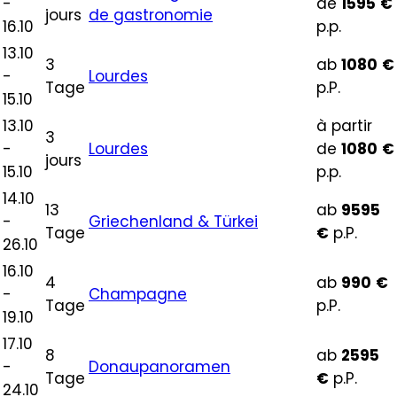
-
de
1595
€
jours
de gastronomie
16.10
p.p.
13.10
3
ab
1080
€
-
Lourdes
Tage
p.P.
15.10
13.10
à partir
3
-
Lourdes
de
1080
€
jours
15.10
p.p.
14.10
13
ab
9595
-
Griechenland & Türkei
Tage
€
p.P.
26.10
16.10
4
ab
990
€
-
Champagne
Tage
p.P.
19.10
17.10
8
ab
2595
-
Donaupanoramen
Tage
€
p.P.
24.10