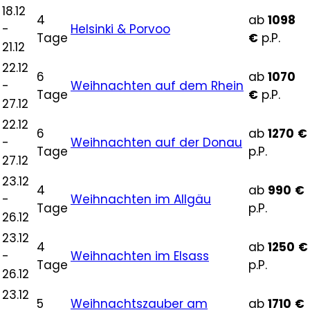
18.12
4
ab
1098
-
Helsinki & Porvoo
Tage
€
p.P.
21.12
22.12
6
ab
1070
-
Weihnachten auf dem Rhein
Tage
€
p.P.
27.12
22.12
6
ab
1270
€
-
Weihnachten auf der Donau
Tage
p.P.
27.12
23.12
4
ab
990
€
-
Weihnachten im Allgäu
Tage
p.P.
26.12
23.12
4
ab
1250
€
-
Weihnachten im Elsass
Tage
p.P.
26.12
23.12
5
Weihnachtszauber am
ab
1710
€