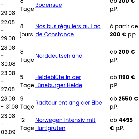
8
ab
200
€
-
Bodensee
Tage
p.P.
29.08
22.08
8
Nos bus réguliers au Lac
à partir de
-
jours
de Constance
200
€
p.p.
29.08
23.08
8
ab
200
€
-
Norddeutschland
Tage
p.P.
30.08
23.08
5
Heideblüte in der
ab
1190
€
-
Tage
Lüneburger Heide
p.P.
27.08
23.08
9
ab
2550
€
Radtour entlang der Elbe
- 31.08
Tage
p.P.
23.08
12
Norwegen intensiv mit
ab
4495
-
Tage
Hurtigruten
€
p.P.
03.09