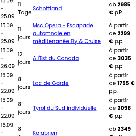
15.09
11
ab
2985
-
Schottland
Tage
€
p.P.
25.09
15.09
Msc Opera - Escapade
à partir
11
-
automnale en
de
2299
jours
25.09
méditerranée Fly & Cruise
€
p.p.
15.09
à partir
12
-
A l'Est du Canada
de
3035
jours
26.09
€
p.p.
15.09
à partir
8
-
Lac de Garde
de
1755
€
jours
22.09
p.p.
15.09
à partir
8
-
Tyrol du Sud individuelle
de
2098
jours
22.09
€
p.p.
16.09
8
ab
2349
-
Kalabrien