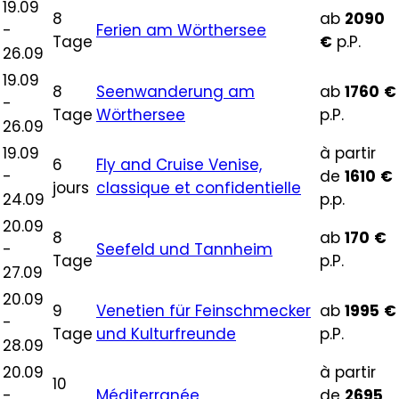
19.09
8
ab
2090
-
Ferien am Wörthersee
Tage
€
p.P.
26.09
19.09
8
Seenwanderung am
ab
1760
€
-
Tage
Wörthersee
p.P.
26.09
19.09
à partir
6
Fly and Cruise Venise,
-
de
1610
€
jours
classique et confidentielle
24.09
p.p.
20.09
8
ab
170
€
-
Seefeld und Tannheim
Tage
p.P.
27.09
20.09
9
Venetien für Feinschmecker
ab
1995
€
-
Tage
und Kulturfreunde
p.P.
28.09
20.09
à partir
10
-
Méditerranée
de
2695