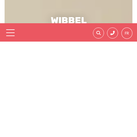
WIBBEL
FR
Avec l’école de bus scolaire WIBBEL, les
enfants des écoles primaires (cycles 1, 2 et
3) apprennent de manière ludique à
adopter les bons comportements pour se
déplacer en toute sécurité sur le chemin de
l’école, à l’arrêt de bus et à bord du bus.
Plus d'infos