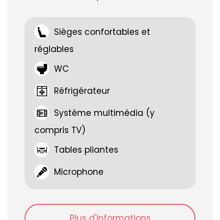
First Class
Prestige Class
Sièges confortables et
Standard Class
réglables
WC
Twiliner Class
Réfrigérateur
PLUS DE FONCTIONNALITÉS
Système multimédia (y
compris TV)
Avec chauffeur
Tables pliantes
Boîte automatique
Microphone
Boîte manuelle
Climatisation
Plus d'informations