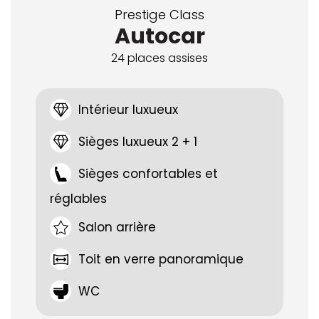
Prestige Class
≥ 50 places assises
Autocar
≥ 65 places assises
24 places assises
CONDUCTEUR
Intérieur luxueux
Avec chauffeur
Sièges luxueux 2 + 1
Sans chauffeur
Sièges confortables et
TYPE DE VÉHICULE
réglables
Bus de voyage
Salon arrière
Bus standard
Toit en verre panoramique
Caisse
WC
Fourgon