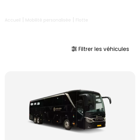
|
|
Accueil
Mobilité personalisée
Flotte
Filtrer les véhicules
SIÈGES
1-9 places assises (y compris le siège du
conducteur)
9 places (y compris le siège du
conducteur)
≥ 10 places assises
≥ 20 places assises