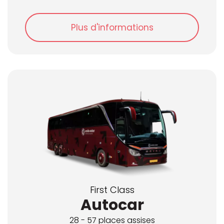
Midibus
Plus d'informations
Minibus
Remorque
Sans barrière
Van
CATÉGORIE
Classe Utilitaire
First Class
Autocar
Comfort Class
28 - 57 places assises