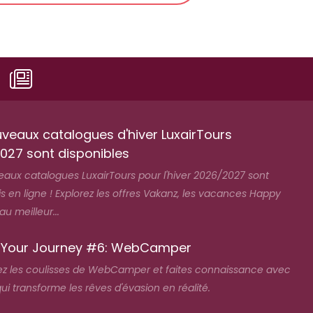
uveaux catalogues d'hiver LuxairTours
027 sont disponibles
eaux catalogues LuxairTours pour l'hiver 2026/2027 sont
 en ligne ! Explorez les offres Vakanz, les vacances Happy
 meilleur...
 Your Journey #6: WebCamper
z les coulisses de WebCamper et faites connaissance avec
qui transforme les rêves d'évasion en réalité.