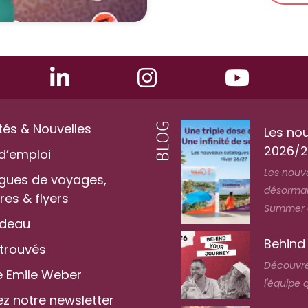
tés & Nouvelles
Les no
2026/2
d’emploi
Les nouv
gues de voyages,
désormais
es & flyers
Summer au
adeau
Behind
 trouvés
Découvre
 Emile Weber
l'équipe 
z notre newsletter