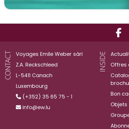
Voyages Emile Weber sàrl
Actuali
Z.A. Reckschleed
Offres 
L-5411 Canach
Catalo
brochur
Luxembourg
Bon c
(+352) 35 65 75 - 1
Objets
info@ew.lu
Groupe
Abonne