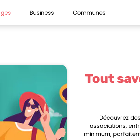
ages
Business
Communes
Tout sav
Découvrez de
associations, entr
minimum, parfaitem