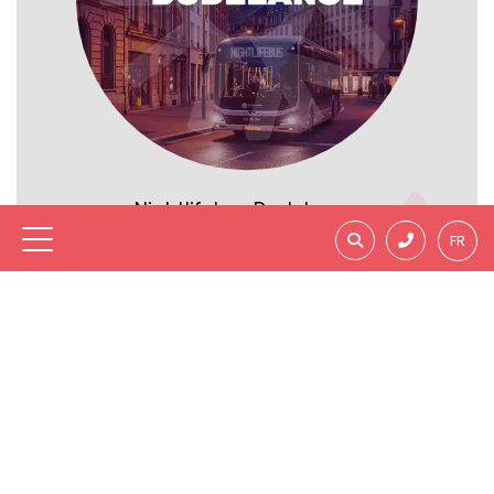
Nightlifebus Dudelange
FR