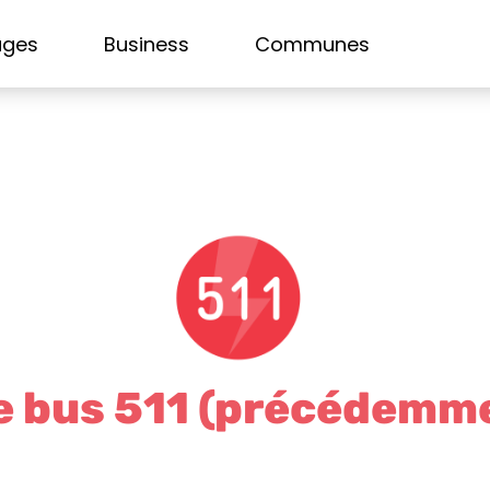
ages
Business
Communes
e bus 511 (précédemm