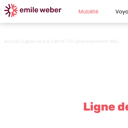
Mobilité
Voy
|
|
|
Accueil
Lignes de bus
RGTR
511 (précédemment 194)
Ligne d