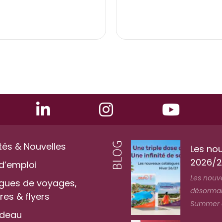
tés & Nouvelles
Les no
2026/2
d’emploi
Les nouv
gues de voyages,
désormais
es & flyers
Summer au
adeau