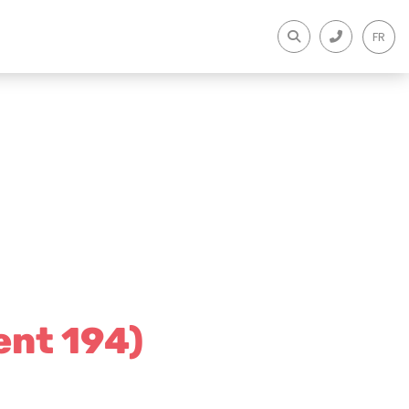
FR
ent 194)