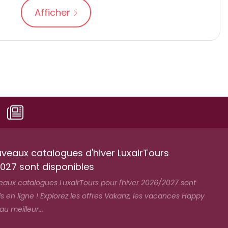
Afficher
uveaux catalogues d'hiver LuxairTours
027 sont disponibles
eaux catalogues LuxairTours pour l'hiver 2026/2027 sont
 en ligne ! Explorez les offres Vakanz, les vacances Happy
 meilleur...