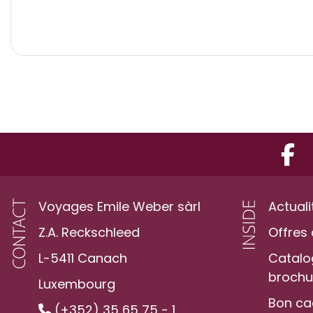
Voyages Emile Weber sàrl
Actuali
Z.A. Reckschleed
Offres 
L-5411 Canach
Catalo
brochur
Luxembourg
Bon c
(+352) 35 65 75 - 1