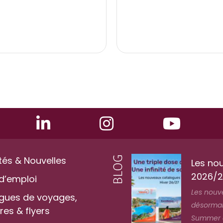
tés & Nouvelles
Les no
2026/2
d’emploi
Les nouv
gues de voyages,
désormais
es & flyers
Summer au