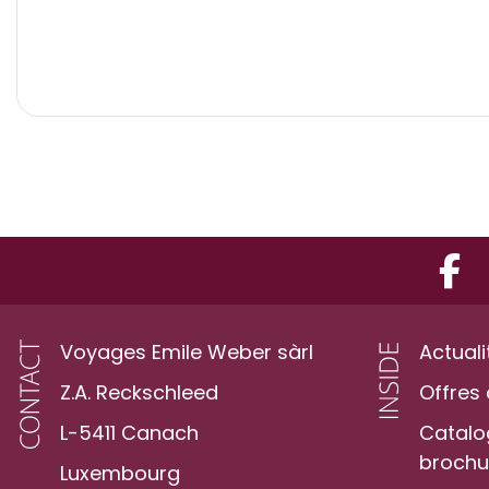
Voyages Emile Weber sàrl
Actuali
Z.A. Reckschleed
Offres 
L-5411 Canach
Catalo
brochur
Luxembourg