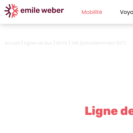
Mobilité
Voy
|
|
|
Accueil
Lignes de bus
RGTR
148 (précédemment 627)
Ligne d