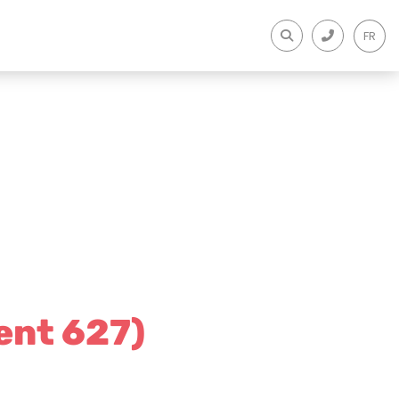
FR
ent 627)