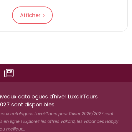
Afficher
uveaux catalogues d'hiver LuxairTours
027 sont disponibles
eaux catalogues LuxairTours pour l'hiver 2026/2027 sont
 en ligne ! Explorez les offres Vakanz, les vacances Happy
 meilleur...