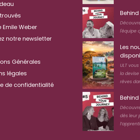
adeau
Behind
 trouvés
Découvre
 Emile Weber
l'équipe 
z notre newsletter
Les nou
dispon
ions Générales
ULT vous
ns légales
la devis
rêves dan
ue de confidentialité
Behind
Découvre
dès leur 
l’apprent