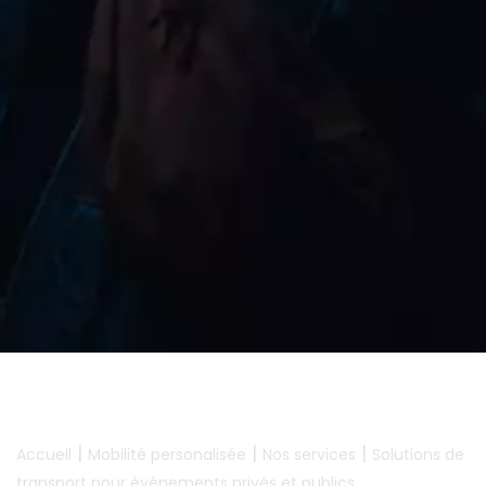
|
|
|
Accueil
Mobilité personalisée
Nos services
Solutions de
transport pour événements privés et publics