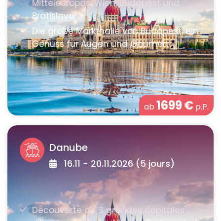
1699
€
ab
p.P.
Danube
16.11 - 20.11.2026 (5 jours)