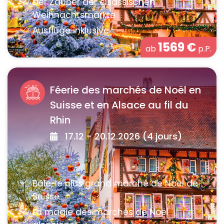
1569
€
ab
p.P.
Féerie des marchés de Noël en
Suisse et en Alsace au fil du
Rhin
17.12 - 20.12.2026 (4 jours)