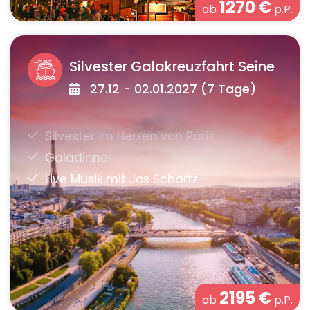
1270
€
ab
p.P.
Silvester Galakreuzfahrt Seine
27.12 - 02.01.2027 (7 Tage)
2195
€
ab
p.P.