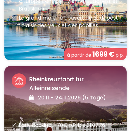
1699
€
à partir de
p.p.
Rheinkreuzfahrt für
Alleinreisende
20.11 - 24.11.2026 (5 Tage)