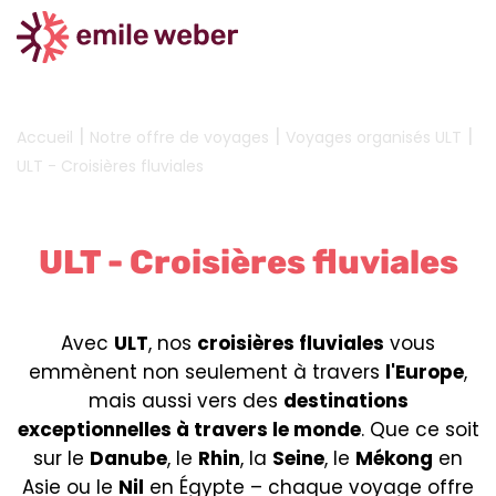
|
|
|
Accueil
Notre offre de voyages
Voyages organisés ULT
ULT - Croisières fluviales
ULT - Croisières fluviales
Avec
ULT
, nos
croisières fluviales
vous
emmènent non seulement à travers
l'Europe
,
mais aussi vers des
destinations
exceptionnelles à travers le monde
. Que ce soit
sur le
Danube
, le
Rhin
, la
Seine
, le
Mékong
en
Asie ou le
Nil
en Égypte – chaque voyage offre