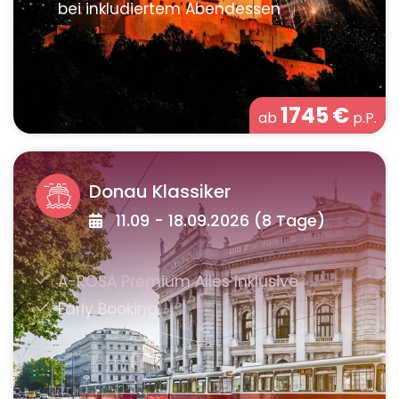
1745
€
ab
p.P.
Donau Klassiker
11.09 - 18.09.2026 (8 Tage)