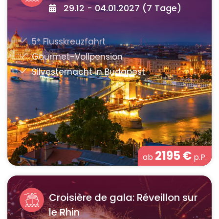
29.12 - 04.01.2027 (7 Tage)
2195
€
ab
p.P.
Croisière de gala: Réveillon sur
le Rhin