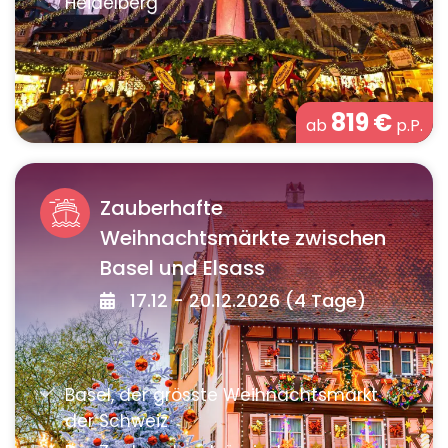
819
€
ab
p.P.
Zauberhafte
Weihnachtsmärkte zwischen
Basel und Elsass
17.12 - 20.12.2026 (4 Tage)