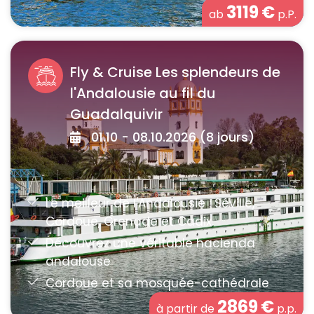
3119
€
ab
p.P.
Fly & Cruise Les splendeurs de
l'Andalousie au fil du
Guadalquivir
01.10 - 08.10.2026 (8 jours)
2869
€
à partir de
p.p.