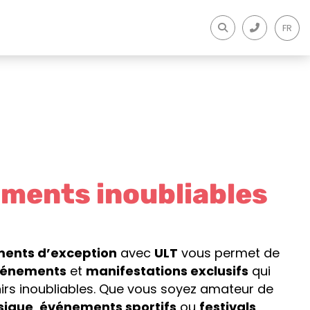
FR
oments inoubliables
ents d’exception
avec
ULT
vous permet de
énements
et
manifestations exclusifs
qui
irs inoubliables. Que vous soyez amateur de
sique
,
événements sportifs
ou
festivals