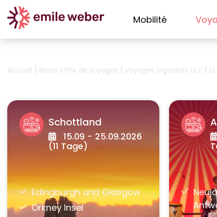
Mobilité
Voy
|
|
|
Accueil
Notre offre de voyages
Voyages organisés ULT
UL
Schottland
A
15.09 - 25.09.2026
(11 Tage)
T