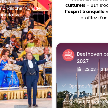
culturels
–
ULT
s’o
l’esprit tranquille
v
profitez d’u
Beethoven b
2027
22.03 - 24