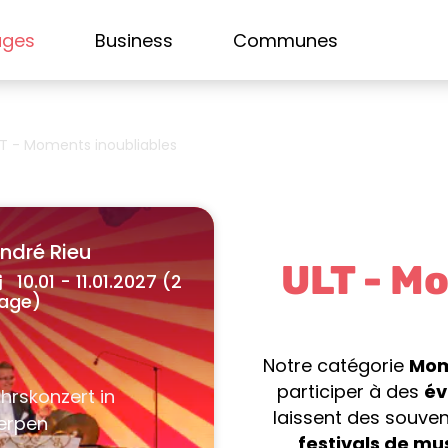
ages
Business
Communes
T - Moments inoubliables
ndré Rieu
ULT - M
10.01 - 11.01.2027 (2
age)
Notre catégorie
Mom
participer à des
év
laissent des souven
festivals de mu