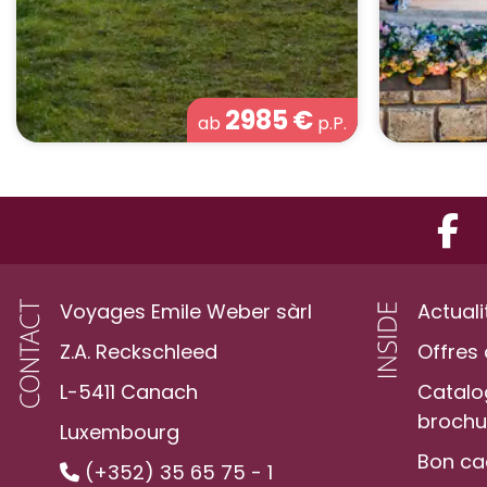
2985
€
ab
p.P.
Voyages Emile Weber sàrl
Actuali
Z.A. Reckschleed
Offres 
L-5411 Canach
Catalo
brochur
Luxembourg
Bon c
(+352) 35 65 75 - 1