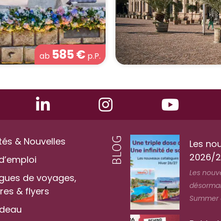
585
€
ab
p.P.
tés & Nouvelles
Les no
2026/2
d’emploi
Les nouv
gues de voyages,
désormais
es & flyers
Summer au
adeau