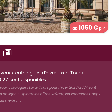
1050
€
ab
p.P.
uveaux catalogues d'hiver LuxairTours
027 sont disponibles
eaux catalogues LuxairTours pour l'hiver 2026/2027 sont
 en ligne ! Explorez les offres Vakanz, les vacances Happy
 meilleur...