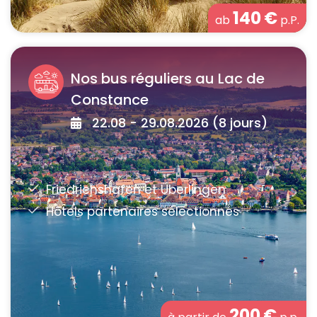
140
€
ab
p.P.
Nos bus réguliers au Lac de
Constance
22.08 - 29.08.2026 (8 jours)
200
€