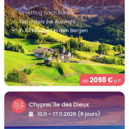
2098
€
ab
p.P.
ChypreL'île des Dieux
10.11 - 17.11.2026 (8 jours)