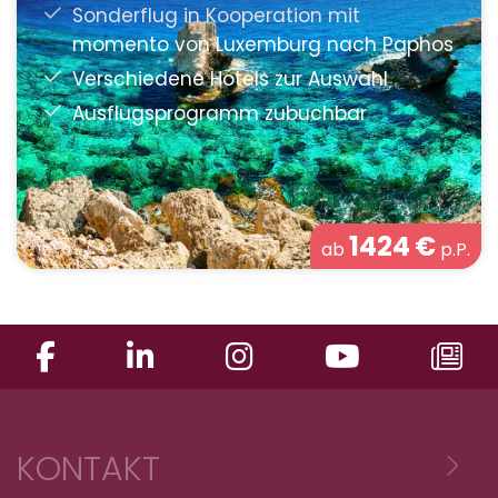
1424
€
ab
p.P.
KONTAKT