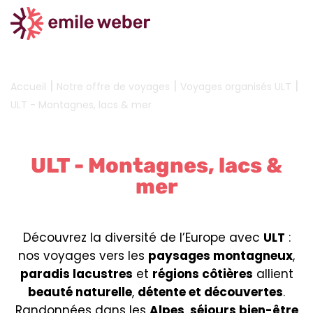
|
|
|
Accueil
Notre offre de voyages
Voyages organisés ULT
ULT - Montagnes, lacs & mer
ULT - Montagnes, lacs &
mer
Découvrez la diversité de l’Europe avec
ULT
:
nos voyages vers les
paysages montagneux
,
paradis lacustres
et
régions côtières
allient
beauté naturelle
,
détente et découvertes
.
Randonnées dans les
Alpes
,
séjours bien-être