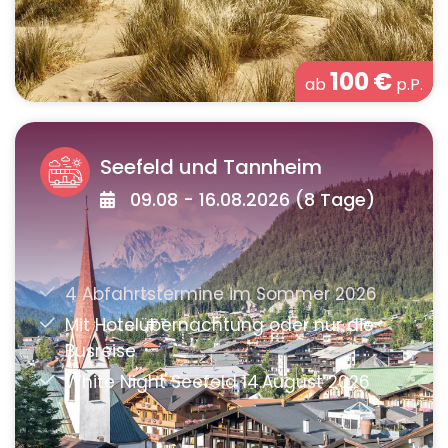
100
€
ab
p.P.
Seefeld und Tannheim
09.08 - 16.08.2026 (8 Tage)