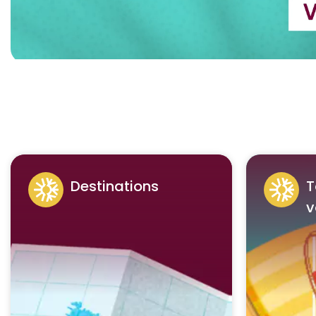
Destinations
T
v