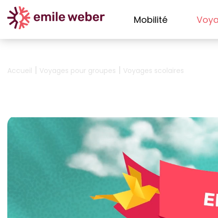
Mobilité
Voy
|
|
Accueil
Voyages pour groupes
Voyages scolaires