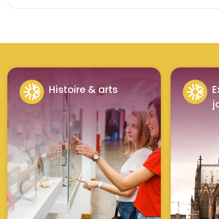
Histoire & arts
E
j