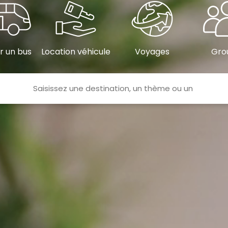
r un bus
Location véhicule
Voyages
Gro